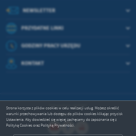
treści w postaci wiadomości, ofert, komunikatów mediów
społecznościowych.
NEWSLETTER
PRZYDATNE LINKI
GODZINY PRACY URZĘDU
KONTAKT
Odwiedzin: 664397
Strona korzysta z plików cookies w celu realizacji usług. Możesz określić
warunki przechowywania lub dostępu do plików cookies klikając przycisk
Online: 7
Ustawienia. Aby dowiedzieć się więcej zachęcamy do zapoznania się z
Polityką Cookies oraz Polityką Prywatności.