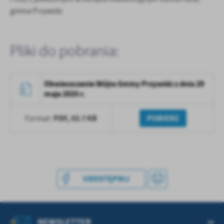
treści w postaci wiadomości, ofert, komunikatów mediów
gmina Przywidz
społecznościowych.
Pliki do pobrania:
Obwieszczenie Wójta Gminy Przywidz z dnia 29
maja 2025 r.
PDF,
53.7 KB
POBIERZ
Format:
UDOSTĘPNIJ
NEWSLETTER