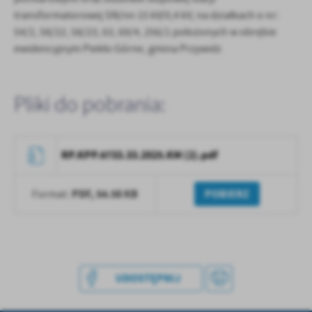
treści w postaci wiadomości, ofert, komunikatów mediów
transformatorowej SN/nn 15 kV/0,4 kV, na działkach o nr:
społecznościowych.
54/2, 58/22, 58/23, 63, 69/4, 256/1 położonych w obrębie
ewidencyjnym Piekło Górne, gmina Przywidz
Pliki do pobrania:
RP.KPP.6733.33.2025.KM (2).pdf
PDF,
54.58 KB
POBIERZ
Format:
UDOSTĘPNIJ