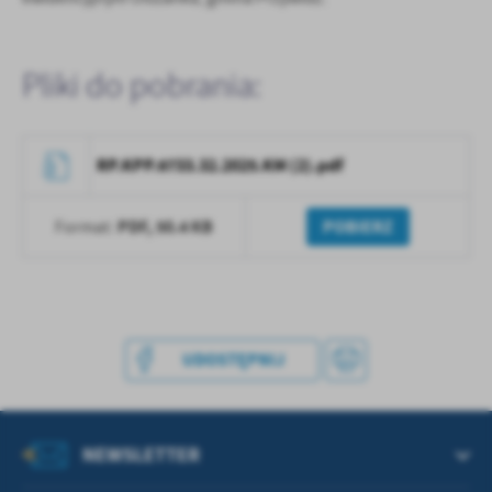
treści w postaci wiadomości, ofert, komunikatów mediów
społecznościowych.
Pliki do pobrania:
RP.KPP.6733.32.2025.KM (2).pdf
PDF,
50.4 KB
POBIERZ
Format:
UDOSTĘPNIJ
NEWSLETTER