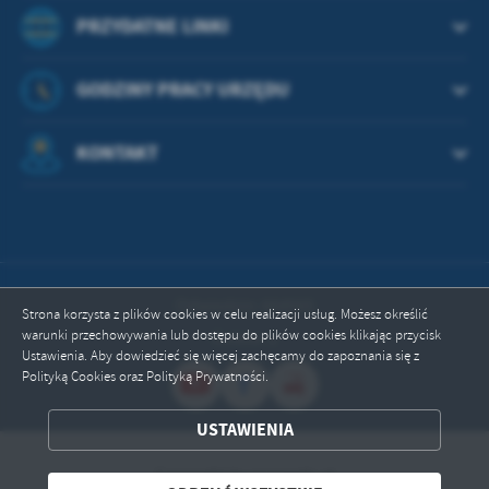
PRZYDATNE LINKI
GODZINY PRACY URZĘDU
KONTAKT
Odwiedzin: 664565
Strona korzysta z plików cookies w celu realizacji usług. Możesz określić
warunki przechowywania lub dostępu do plików cookies klikając przycisk
Online: 2
Ustawienia. Aby dowiedzieć się więcej zachęcamy do zapoznania się z
Polityką Cookies oraz Polityką Prywatności.
ZAPISZ WYBRANE
USTAWIENIA
Copyright by przywidz.pl
ODRZUĆ WSZYSTKIE