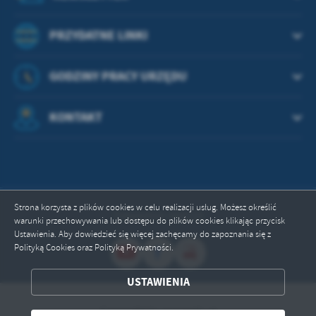
PRZYDATNE LINKI
GODZINY PRACY URZĘDU
KONTAKT
Strona korzysta z plików cookies w celu realizacji usług. Możesz określić
Odwiedzin: 664310
warunki przechowywania lub dostępu do plików cookies klikając przycisk
Ustawienia. Aby dowiedzieć się więcej zachęcamy do zapoznania się z
Polityką Cookies oraz Polityką Prywatności.
ZAPISZ WYBRANE
USTAWIENIA
Copyright by przywidz.pl
ODRZUĆ WSZYSTKIE