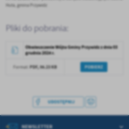
treści w postaci wiadomości, ofert, komunikatów mediów
Huta, gmina Przywidz
społecznościowych.
Pliki do pobrania:
Obwieszczenie Wójta Gminy Przywidz z dnia 03
grudnia 2024 r.
PDF,
56.23 KB
POBIERZ
Format:
UDOSTĘPNIJ
NEWSLETTER