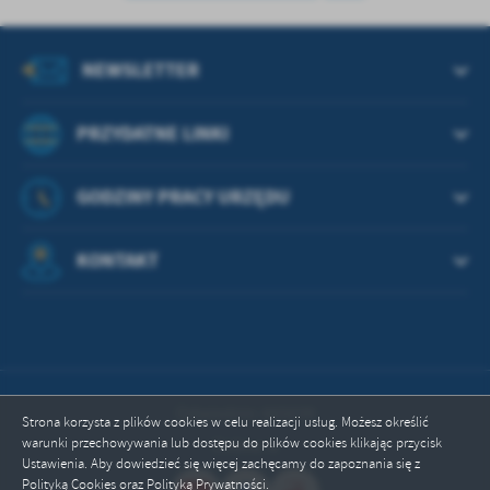
treści w postaci wiadomości, ofert, komunikatów mediów
społecznościowych.
NEWSLETTER
PRZYDATNE LINKI
GODZINY PRACY URZĘDU
KONTAKT
Odwiedzin: 665039
Strona korzysta z plików cookies w celu realizacji usług. Możesz określić
warunki przechowywania lub dostępu do plików cookies klikając przycisk
Online: 8
Ustawienia. Aby dowiedzieć się więcej zachęcamy do zapoznania się z
Polityką Cookies oraz Polityką Prywatności.