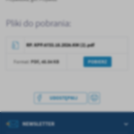
treści w postaci wiadomości, ofert, komunikatów mediów
społecznościowych.
Pliki do pobrania:
RP. KPP.6733.18.2026.KM (2).pdf
PDF,
48.84 KB
POBIERZ
Format:
UDOSTĘPNIJ
NEWSLETTER