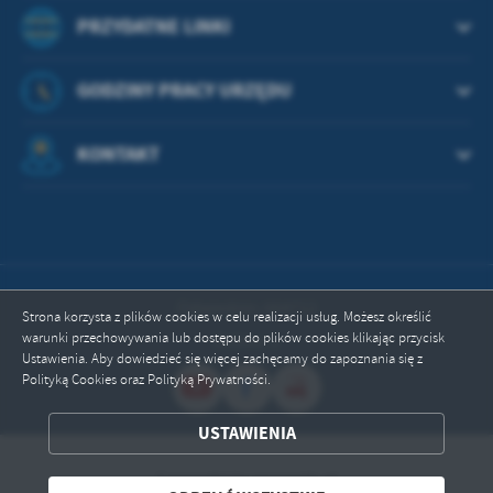
PRZYDATNE LINKI
GODZINY PRACY URZĘDU
KONTAKT
Odwiedzin: 664712
Strona korzysta z plików cookies w celu realizacji usług. Możesz określić
warunki przechowywania lub dostępu do plików cookies klikając przycisk
Online: 1
Ustawienia. Aby dowiedzieć się więcej zachęcamy do zapoznania się z
Polityką Cookies oraz Polityką Prywatności.
ZAPISZ WYBRANE
USTAWIENIA
Copyright by przywidz.pl
ODRZUĆ WSZYSTKIE