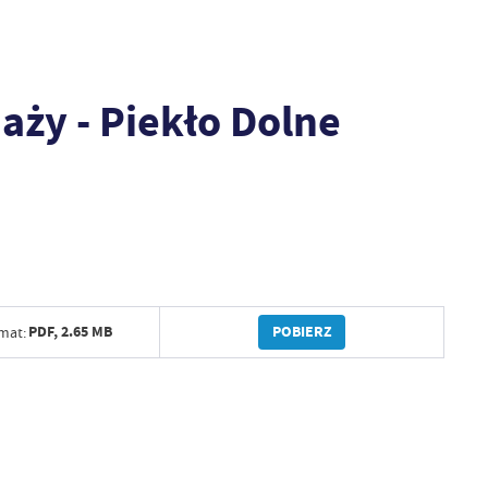
ży - Piekło Dolne
POBIERZ
PDF,
2.65 MB
mat: