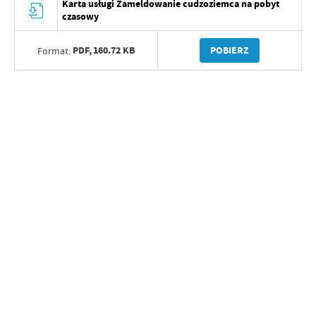
Karta usługi Zameldowanie cudzoziemca na pobyt
czasowy
PDF,
160.72 KB
POBIERZ
Format: