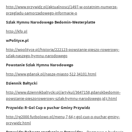
http://www.przywidz.pl/aktualnosci/1497-w-ostatnim-numerze-
przegladu-samorzadowego-informacje-o
Szlak Hymnu Narodowego Bedomin-Westerplatte
http://kfp.pl
wPolityce.pl
http://wpolityce.pl/historia/222123-powstanie-pieszo-rowerowy-
szlak-naszego-hymnu-narodowego
Powstanie Szlak Hymnu Narodowego
http://www.gdansk.pl/nasze-miasto,512,34101.html
Dziennik Bałtycki
http://www.dziennikbaltycki.pl/artykul/3647158,gdanskbedomin-
powstanie-pieszorowerowy-szlak-hymnu-narodowego,id,t.html
Przywidz: R-Gol Cup o puchar Gminy Przywidz
http://rg2000.futbolowo.pl/menu,7,64,r-gol-cup-o-puchar-gminy-
przywidz.html