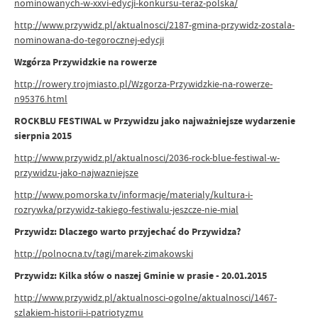
nominowanych-w-xxvi-edycji-konkursu-teraz-polska/
http://www.przywidz.pl/aktualnosci/2187-gmina-przywidz-zostala-
nominowana-do-tegorocznej-edycji
Wzgórza Przywidzkie na rowerze
http://rowery.trojmiasto.pl/Wzgorza-Przywidzkie-na-rowerze-
n95376.html
ROCKBLU FESTIWAL w Przywidzu jako najważniejsze wydarzenie
sierpnia 2015
http://www.przywidz.pl/aktualnosci/2036-rock-blue-festiwal-w-
przywidzu-jako-najwazniejsze
http://www.pomorska.tv/informacje/materialy/kultura-i-
rozrywka/przywidz-takiego-festiwalu-jeszcze-nie-mial
Przywidz: Dlaczego warto przyjechać do Przywidza?
http://polnocna.tv/tagi/marek-zimakowski
Przywidz: Kilka słów o naszej Gminie w prasie - 20.01.2015
http://www.przywidz.pl/aktualnosci-ogolne/aktualnosci/1467-
szlakiem-historii-i-patriotyzmu