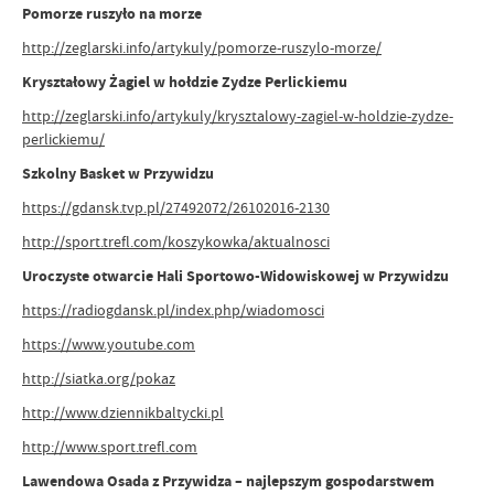
Pomorze ruszyło na morze
http://zeglarski.info/artykuly/pomorze-ruszylo-morze/
Kryształowy Żagiel w hołdzie Zydze Perlickiemu
http://zeglarski.info/artykuly/krysztalowy-zagiel-w-holdzie-zydze-
perlickiemu/
Szkolny Basket w Przywidzu
https://gdansk.tvp.pl/27492072/26102016-2130
http://sport.trefl.com/koszykowka/aktualnosci
Uroczyste otwarcie Hali Sportowo-Widowiskowej w Przywidzu
https://radiogdansk.pl/index.php/wiadomosci
https://www.youtube.com
http://siatka.org/pokaz
http://www.dziennikbaltycki.pl
http://www.sport.trefl.com
Lawendowa Osada z Przywidza – najlepszym gospodarstwem