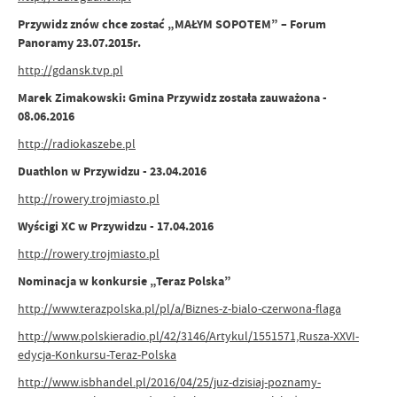
Przywidz znów chce zostać „MAŁYM SOPOTEM” – Forum
Panoramy 23.07.2015r.
http://gdansk.tvp.pl
Marek Zimakowski: Gmina Przywidz została zauważona -
08.06.2016
http://radiokaszebe.pl
Duathlon w Przywidzu - 23.04.2016
http://rowery.trojmiasto.pl
Wyścigi XC w Przywidzu - 17.04.2016
http://rowery.trojmiasto.pl
Nominacja w konkursie „Teraz Polska”
http://www.terazpolska.pl/pl/a/Biznes-z-bialo-czerwona-flaga
http://www.polskieradio.pl/42/3146/Artykul/1551571,Rusza-XXVI-
edycja-Konkursu-Teraz-Polska
http://www.isbhandel.pl/2016/04/25/juz-dzisiaj-poznamy-