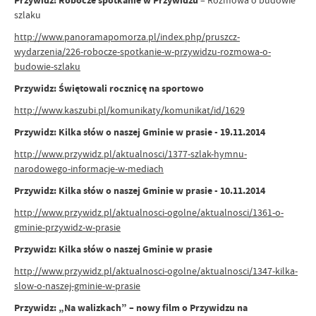
Przywidz: Robocze spotkanie w Przywidzu
– Rozmowa o budowie
szlaku
http://www.panoramapomorza.pl/index.php/pruszcz-
wydarzenia/226-robocze-spotkanie-w-przywidzu-rozmowa-o-
budowie-szlaku
Przywidz: Świętowali rocznicę na sportowo
http://www.kaszubi.pl/komunikaty/komunikat/id/1629
Przywidz: Kilka słów o naszej Gminie w prasie - 19.11.2014
http://www.przywidz.pl/aktualnosci/1377-szlak-hymnu-
narodowego-informacje-w-mediach
Przywidz: Kilka słów o naszej Gminie w prasie - 10.11.2014
http://www.przywidz.pl/aktualnosci-ogolne/aktualnosci/1361-o-
gminie-przywidz-w-prasie
Przywidz: Kilka słów o naszej Gminie w prasie
http://www.przywidz.pl/aktualnosci-ogolne/aktualnosci/1347-kilka-
slow-o-naszej-gminie-w-prasie
Przywidz: „Na walizkach” – nowy film o Przywidzu na