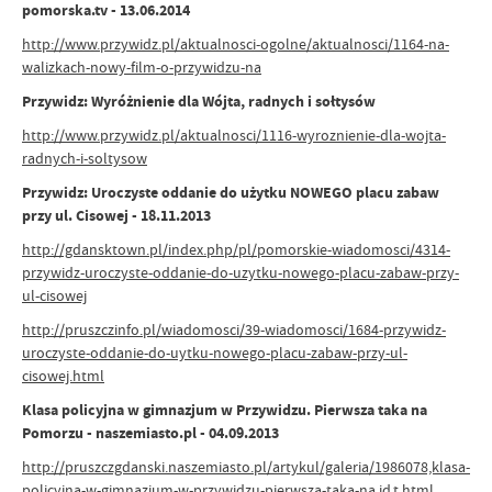
pomorska.tv - 13.06.2014
http://www.przywidz.pl/aktualnosci-ogolne/aktualnosci/1164-na-
walizkach-nowy-film-o-przywidzu-na
Przywidz: Wyróżnienie dla Wójta, radnych i sołtysów
http://www.przywidz.pl/aktualnosci/1116-wyroznienie-dla-wojta-
radnych-i-soltysow
Przywidz: Uroczyste oddanie do użytku NOWEGO placu zabaw
przy ul. Cisowej - 18.11.2013
http://gdansktown.pl/index.php/pl/pomorskie-wiadomosci/4314-
przywidz-uroczyste-oddanie-do-uzytku-nowego-placu-zabaw-przy-
ul-cisowej
http://pruszczinfo.pl/wiadomosci/39-wiadomosci/1684-przywidz-
uroczyste-oddanie-do-uytku-nowego-placu-zabaw-przy-ul-
cisowej.html
Klasa policyjna w gimnazjum w Przywidzu. Pierwsza taka na
Pomorzu - naszemiasto.pl - 04.09.2013
http://pruszczgdanski.naszemiasto.pl/artykul/galeria/1986078,klasa-
policyjna-w-gimnazjum-w-przywidzu-pierwsza-taka-na,id,t.html