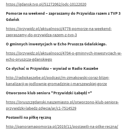
https://gdansk.tvp.pl/51272062/odc-10122020
Pomorze na weekend – zapraszamy do Przywidza razem z TVP 3
Gdańsk
https://przywidz.pl/aktualnosci/4778-pomorze-na-weekend-
zapraszamy-do-przywidza-razem-z-tvp-3
O gminnych inwestycjach w Echo Pruszcza Gdańskiego.
https://przywidz.pl/aktualnosci/4704-o-gminnych-inwestycjach-w-
echo-pruszcza-gdanskiego
Co słychać w Przywidzu – wywiad w Radio Kaszebe
http://radiokaszebe.pl/podcast/m-zimakowski-coraz-blizej-
kanalizacji-w-jodlownie-gromadzinie-i-marszewskiej-gorze
Otworzono klub seniora "Przywidzki Łabędź +"
https://pruszczgdanski.naszemiasto.pl/otworzono-klub-seniora-
przywidzki-labedz-zdjecia/ar/c1-7514529
Postawili na piłkę ręczną
http://panoramapomorza.pl/2019/11/postawili-na-pilke-reczna/