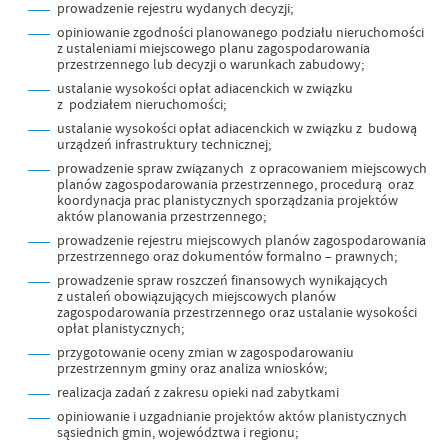
prowadzenie rejestru wydanych decyzji;
opiniowanie zgodności planowanego podziału nieruchomości
z ustaleniami miejscowego planu zagospodarowania
przestrzennego lub decyzji o warunkach zabudowy;
ustalanie wysokości opłat adiacenckich w związku
z podziałem nieruchomości;
ustalanie wysokości opłat adiacenckich w związku z budową
urządzeń infrastruktury technicznej;
prowadzenie spraw związanych z opracowaniem miejscowych
planów zagospodarowania przestrzennego, procedurą oraz
koordynacja prac planistycznych sporządzania projektów
aktów planowania przestrzennego;
prowadzenie rejestru miejscowych planów zagospodarowania
przestrzennego oraz dokumentów formalno – prawnych;
prowadzenie spraw roszczeń finansowych wynikających
z ustaleń obowiązujących miejscowych planów
zagospodarowania przestrzennego oraz ustalanie wysokości
opłat planistycznych;
przygotowanie oceny zmian w zagospodarowaniu
przestrzennym gminy oraz analiza wniosków;
realizacja zadań z zakresu opieki nad zabytkami
opiniowanie i uzgadnianie projektów aktów planistycznych
sąsiednich gmin, województwa i regionu;