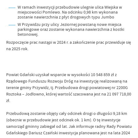
W ramach inwestycji przebudowie ulegnie ulica Wiejska w
miejscowości Pomlewo. Na odcinku 0,98 km wykonana
zostanie nawierzchnia z płyt drogowych typu Jumbo
W Przywidzu przy ulicy Jeziornej powstaną nowe miejsca
parkingowe oraz zostanie wykonana nawierzchnia z kostki
betonowej.
Rozpoczęcie prac nastąpi w 2024 r. a zakończenie prac przewiduje się
na 2025 rok.
Powiat Gdański uzyskał wsparcie w wysokości 10 548 859 zł z
Rządowego Funduszu Rozwoju Dróg na inwestycję realizowaną na
terenie gminy Przywidz, tj. Przebudowa drogi powiatowej nr 2200G
Roztoka – Jodłowno, której wartość szacowana jest na 21 097 718,00
zł.
Przebudową zostanie objęty cały odcinek drogi o długości 9,18 km
(obecnie w przebudowie jest odcinek ok. 1 km). O tę inwestycje
samorząd gminny zabiegał od lat. Jak informuje radny Rady Powiatu
Gdańskiego Dariusz Czaiński inwestycja planowana jest na lata 2024