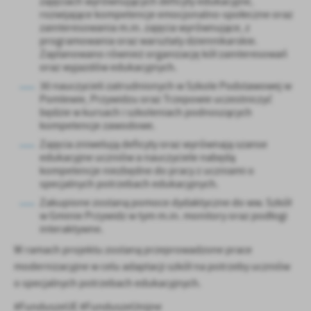
zajęciach wyrównujących deficyty edukacyjne,
treści w postaci wiadomości, ofert, komunikatów mediów
rozwijające kompetencje emocjonalno-społeczne oraz
społecznościowych.
zainteresowania m.in. zajęcia wyrównujące, z
programowania oraz warsztaty dziennikarskie.
Zaplanowano również organizację kół zainteresowań
oraz wyjazdów edukacyjnych.
30 nauczycieli zatrudnionych w Szkole Podstawowej w
Pomlewie, Przywidzu oraz Trzepowie uczestniczyć
będzie w kursach i szkoleniach podnoszących
kompetencje zawodowe.
Zajęcia zniwelują deficyty oraz wyrównają szanse
edukacyjne uczniów a nauczyciele nabędą
kompetencje niezbędne do pracy z uczniami o
specjalnych potrzebach edukacyjnych.
Zakupione zostaną pomoce dydaktyczne do ww. Szkół
w Gminie Przywidz w tym m.in. monitory oraz podłogi
interaktywne.
W ramach projektu zostaną przeprowadzone prace
modernizacyjne w celu adaptacji szkół na potrzeby uczniów
o specjalnych potrzebach edukacyjnych.
#FunduszeUE #FunduszeUnijne