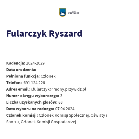
Fularczyk Ryszard
Kadencja:
2024-2029
Data urodzenia:
Pełniona funkcja:
Członek
Telefon:
691 124 226
Adres email:
r.fularczyk@radny.przywidz.pl
Numer okręgu wyborczego:
3
Liczba uzyskanych głosów:
88
Data wyboru na radnego:
07.04.2024
Członek komisji:
Członek Komisji Społecznej, Oświaty i
Sportu, Członek Komisji Gospodarczej