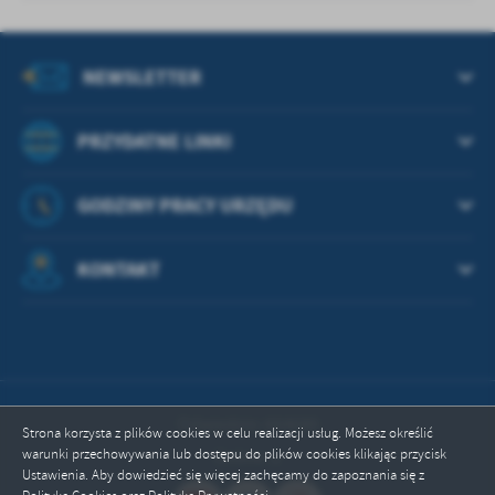
NEWSLETTER
PRZYDATNE LINKI
GODZINY PRACY URZĘDU
KONTAKT
Odwiedzin: 664680
Strona korzysta z plików cookies w celu realizacji usług. Możesz określić
warunki przechowywania lub dostępu do plików cookies klikając przycisk
Online: 2
Ustawienia. Aby dowiedzieć się więcej zachęcamy do zapoznania się z