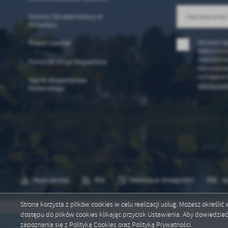
sp
Gminny Ośrodek Kultury w
Przywidzu
Wyrażam zg
Powiat Gdański
elektronicz
mail inform
Pomorski Urząd Wojewódzki
Administrat
cofnięta w 
Sejmik Województwa
plików cook
Pomorskiego
Mapa serwisu
RSS
Deklaracja dostępności
Ję
Strona korzysta z plików cookies w celu realizacji usług. Możesz określi
dostępu do plików cookies klikając przycisk Ustawienia. Aby dowiedzie
Copyright by przywidz.pl
zapoznania się z Polityką Cookies oraz Polityką Prywatności.