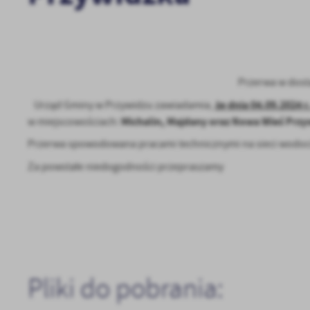
Przerwa w dost
że dnia 04.09.2024 r
Urząd Gminy w Przywidzu zawiadamia,
Michalin, Majdany oraz Nowa Wieś Prz
w miejscowościach:
Przerwa spowodowana pracami technicznymi na sieci wodoc
U
Za powstałe niedogodności przepraszamy
Sz
ws
N
Pliki do pobrania:
Ni
um
Pl
Wi