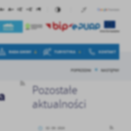
RADA GMINY
TURYSTYKA
KONTAKT
POPRZEDNI
NASTĘPNY
Pozostałe
a
aktualności
02 - 09 - 2024