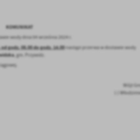
KOMUNIKAT
awie wody dnia 04 września 2024 r.
. od godz. 08.00 do godz. 14.00
nastąpi przerwa w dostawie wody
ywidzka
, gm. Przywidz.
iągowej.
stawienia
Wójt Gm
(-) Włodzimi
anujemy Twoją prywatność. Możesz zmienić ustawienia cookies lub zaakceptować je
zystkie. W dowolnym momencie możesz dokonać zmiany swoich ustawień.
iezbędne
ezbędne pliki cookies służą do prawidłowego funkcjonowania strony internetowej i
ożliwiają Ci komfortowe korzystanie z oferowanych przez nas usług.
iki cookies odpowiadają na podejmowane przez Ciebie działania w celu m.in. dostosowani
ęcej