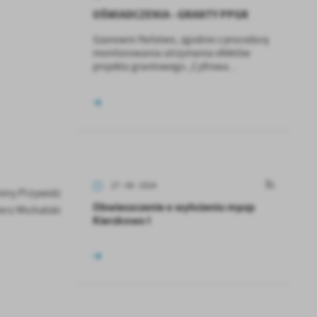
OŚWIADCZENIA - GRANTY PPGR
Szanowni Państwo, zgodnie z procedurą
monitorowania utrzymania efektów
projektu grantowego „Cyfrowa...
27 - 08 - 2024
iny Przywidz
Obwieszczenie o wyłożeniu mpzp
erz Michalski
Kierzkowo I
a