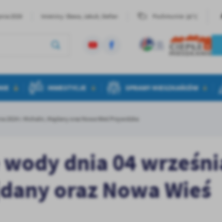
26°C
pnia 2026
Imieniny: Sława, Jakub, Stefan
Pochmurnie
NIE
INWESTYCJE
SPRAWY MIESZKAŃCÓW
a 2024 r. Michalin, Majdany oraz Nowa Wieś Przywidzka
 wody dnia 04 wrześni
ajdany oraz Nowa Wieś