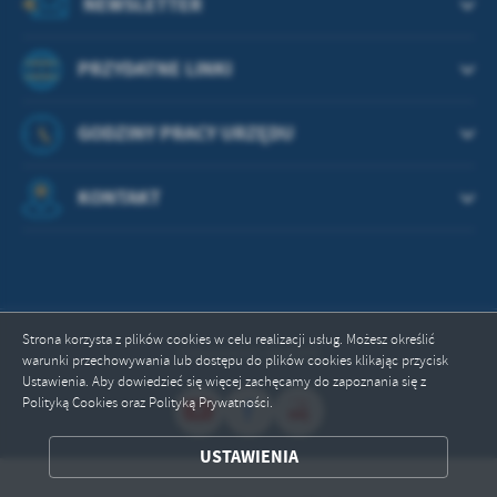
NEWSLETTER
PRZYDATNE LINKI
GODZINY PRACY URZĘDU
KONTAKT
Strona korzysta z plików cookies w celu realizacji usług. Możesz określić
Odwiedzin: 664309
warunki przechowywania lub dostępu do plików cookies klikając przycisk
Ustawienia. Aby dowiedzieć się więcej zachęcamy do zapoznania się z
Polityką Cookies oraz Polityką Prywatności.
ZAPISZ WYBRANE
USTAWIENIA