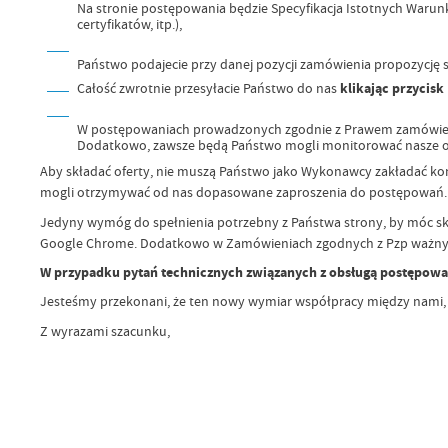
Na stronie postępowania będzie Specyfikacja Istotnych Waru
certyfikatów, itp.),
Państwo podajecie przy danej pozycji zamówienia propozycję s
Całość zwrotnie przesyłacie Państwo do nas
klikając przycisk
W postępowaniach prowadzonych zgodnie z Prawem zamówień p
Dodatkowo, zawsze będą Państwo mogli monitorować nasze ot
Aby składać oferty, nie muszą Państwo jako Wykonawcy zakładać ko
mogli otrzymywać od nas dopasowane zaproszenia do postępowań.
Jedyny wymóg do spełnienia potrzebny z Państwa strony, by móc skład
Google Chrome. Dodatkowo w Zamówieniach zgodnych z Pzp ważny kwa
W przypadku pytań technicznych związanych z obsługą postępow
Jesteśmy przekonani, że ten nowy wymiar współpracy między nami, 
Z wyrazami szacunku,