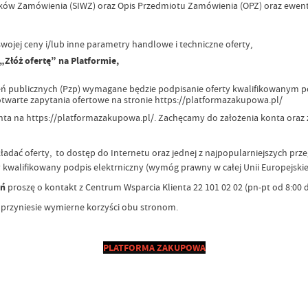
nków Zamówienia (SIWZ) oraz Opis Przedmiotu Zamówienia (OPZ) oraz ewent
wojej ceny i/lub inne parametry handlowe i techniczne oferty,
 „Złóż ofertę” na Platformie,
ublicznych (Pzp) wymagane będzie podpisanie oferty kwalifikowanym pod
warte zapytania ofertowe na stronie https://platformazakupowa.pl/
nta na https://platformazakupowa.pl/. Zachęcamy do założenia konta oraz
ać oferty, to dostęp do Internetu oraz jednej z najpopularniejszych przeglą
lifikowany podpis elektrniczny (wymóg prawny w całej Unii Europejskiej
ań
proszę o kontakt z Centrum Wsparcia Klienta 22 101 02 02 (pn-pt od 8:00 
przyniesie wymierne korzyści obu stronom.
PLATFORMA ZAKUPOWA