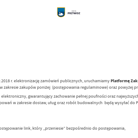
2018 r. elektronizację zamówień publicznych, uruchamiamy
Platformę Za
zakresie zakupów poniżej (postępowania regulaminowe) oraz powyżej pr
b elektroniczny, gwarantujący zachowanie pełnej poufności oraz najwyższ
ępowań w zakresie dostaw, uług oraz robót budowalnych będą wysyłać do P
tępowanie link, który „przeniesie” bezpośrednio do postępowania,