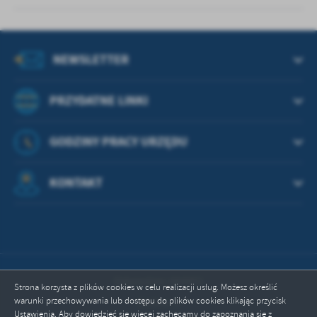
NEWSLETTER
PRZYDATNE LINKI
GODZINY PRACY URZĘDU
KONTAKT
Odwiedzin: 664451
Strona korzysta z plików cookies w celu realizacji usług. Możesz określić
warunki przechowywania lub dostępu do plików cookies klikając przycisk
Online: 3
Ustawienia. Aby dowiedzieć się więcej zachęcamy do zapoznania się z