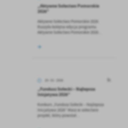
„Aktywne Sołectwo Pomorskie
2026”
Aktywne Sołectwo Pomorskie 2026
Ruszyła kolejna edycja programu
Aktywne Sołectwo Pomorskie 2026...
20 - 01 - 2026
„Fundusz Sołecki – Najlepsza
Inicjatywa 2026”
Konkurs „Fundusz Sołecki – Najlepsza
Inicjatywa 2026” Masz w sołectwie
projekt, który powstał...