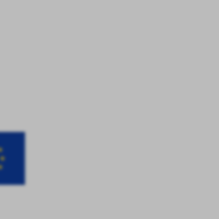
a
kom
z
ci