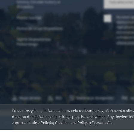
Gminny Ośrodek Kultury w
Przywidzu
Wyrażam zg
Powiat Gdański
elektronicz
mail inform
Pomorski Urząd Wojewódzki
Administrat
cofnięta w 
Sejmik Województwa
plików cook
Pomorskiego
Mapa serwisu
RSS
Deklaracja dostępności
Ję
Strona korzysta z plików cookies w celu realizacji usług. Możesz określi
dostępu do plików cookies klikając przycisk Ustawienia. Aby dowiedzie
Copyright by przywidz.pl
zapoznania się z Polityką Cookies oraz Polityką Prywatności.