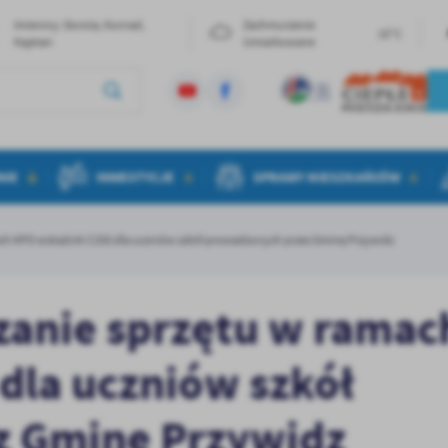
Imieniny: Dorota, Konrad,
Zachmurzenie
15°C
Kajetan
Umiarkowane
NIE
INWESTYCJE
SPRAWY MIESZKAŃCÓW
ach KPO wskaźnik C15G dla uczniów szkół prowadzonych przez Gminę Przywidz
zanie sprzętu w ramac
dla uczniów szkół
z Gminę Przywidz