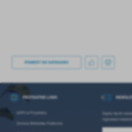
POWRÓT
DO KATEGORII
PRZYDATNE LINKI
NEWSLE
GOPS w Przywidzu
Zapisz się do nasz
najnowsze wiadom
Gminna Biblioteka Publiczna