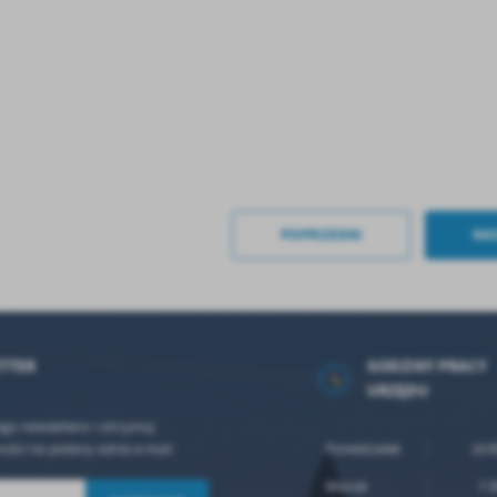
POPRZEDNI
NA
TTER
GODZINY PRACY
URZĘDU
ego newslettera i otrzymuj
ości na podany adres e-mail
Poniedziałek
10:0
Wtorek
7:3