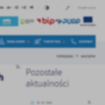
RADA GMINY
TURYSTYKA
KONTAKT
POPRZEDNI
NASTĘPNY
Pozostałe
h
aktualności
20 - 01 - 2026