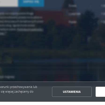
Środa
7:3
odę na otrzymywanie drogą
Czwartek
7:3
ną na wskazany przeze mnie adres e-
acji dotyczących świadczonych przez
Piątek
7:3
ora usług. Zgoda może zostać
każdym czasie.
Polityka prywatności i
ies *
*
zyk migowy
ć warunki przechowywania lub
USTAWIENIA
ć się więcej zachęcamy do
Nowy h