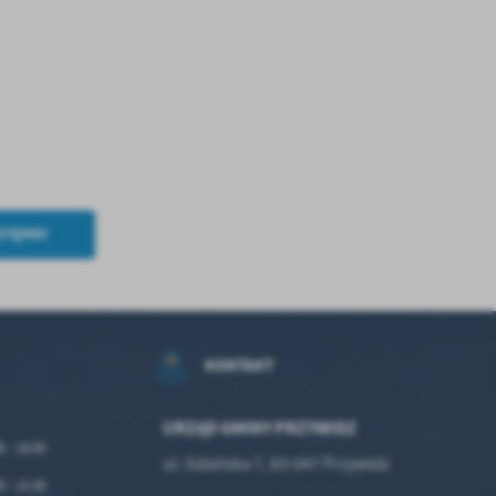
STĘPNY
KONTAKT
URZĄD GMINY PRZYWIDZ
0 - 18:00
ul. Gdańska 7, 83-047 Przywidz
0 - 15:30