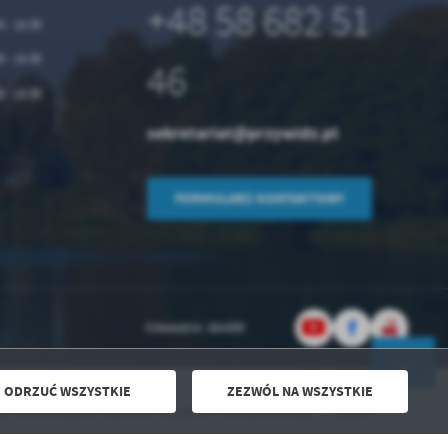
+48 58 682 51
0 - 15:30
0 - 15:30
46
0 - 15:30
sekretariat@przywidz.pl
FORMULARZ KONTAKTOWY
Odwiedzin: 664309
ODRZUĆ WSZYSTKIE
ZEZWÓL NA WSZYSTKIE
Powered by
2ClickPortal® - Portale nowej generacji
armonogram wywozu odpadów i nieczystości już dostępny
DO GÓRY