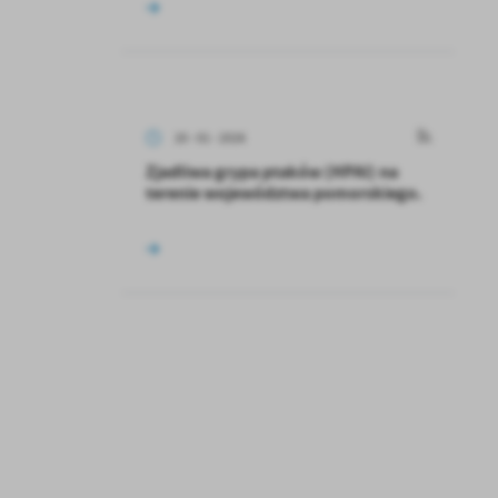
20 - 01 - 2026
Zjadliwa grypa ptaków (HPAI) na
terenie województwa pomorskiego.