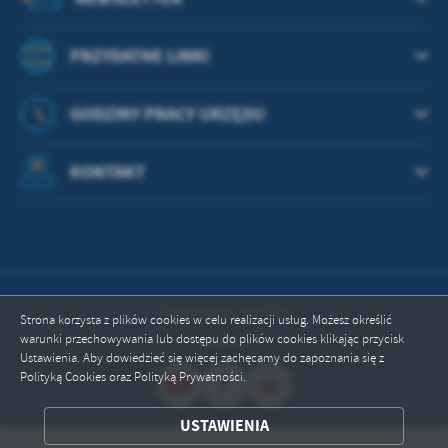
PRZYDATNE LINKI
GODZINY PRACY URZĘDU
KONTAKT
Odwiedzin: 664524
Strona korzysta z plików cookies w celu realizacji usług. Możesz określić
warunki przechowywania lub dostępu do plików cookies klikając przycisk
Online: 4
Ustawienia. Aby dowiedzieć się więcej zachęcamy do zapoznania się z
Polityką Cookies oraz Polityką Prywatności.
ZAPISZ WYBRANE
USTAWIENIA