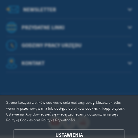
NEWSLETTER
PRZYDATNE LINKI
GODZINY PRACY URZĘDU
KONTAKT
Strona korzysta z plików cookies w celu realizacji usług. Możesz określić
Odwiedzin: 664003
warunki przechowywania lub dostępu do plików cookies klikając przycisk
Ustawienia. Aby dowiedzieć się więcej zachęcamy do zapoznania się z
Polityką Cookies oraz Polityką Prywatności.
ZAPISZ WYBRANE
USTAWIENIA