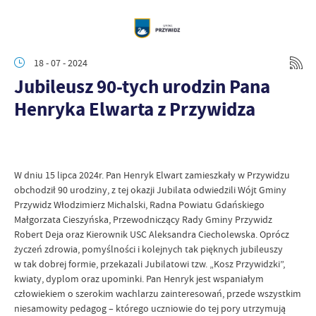
18 - 07 - 2024
Jubileusz 90-tych urodzin Pana
Henryka Elwarta z Przywidza
W dniu 15 lipca 2024r. Pan Henryk Elwart zamieszkały w Przywidzu
obchodził 90 urodziny, z tej okazji Jubilata odwiedzili Wójt Gminy
Przywidz Włodzimierz Michalski, Radna Powiatu Gdańskiego
Małgorzata Cieszyńska, Przewodniczący Rady Gminy Przywidz
Robert Deja oraz Kierownik USC Aleksandra Ciecholewska. Oprócz
życzeń zdrowia, pomyślności i kolejnych tak pięknych jubileuszy
w tak dobrej formie, przekazali Jubilatowi tzw. „Kosz Przywidzki”,
kwiaty, dyplom oraz upominki. Pan Henryk jest wspaniałym
człowiekiem o szerokim wachlarzu zainteresowań, przede wszystkim
niesamowity pedagog – którego uczniowie do tej pory utrzymują