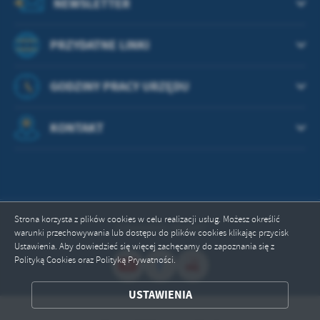
NEWSLETTER
PRZYDATNE LINKI
GODZINY PRACY URZĘDU
KONTAKT
Strona korzysta z plików cookies w celu realizacji usług. Możesz określić
Odwiedzin: 664647
warunki przechowywania lub dostępu do plików cookies klikając przycisk
Ustawienia. Aby dowiedzieć się więcej zachęcamy do zapoznania się z
Polityką Cookies oraz Polityką Prywatności.
ZAPISZ WYBRANE
USTAWIENIA
ODRZUĆ WSZYSTKIE