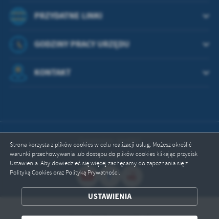
PRZYDATNE LINKI
GODZINY PRACY URZĘDU
KONTAKT
Odwiedzin: 664007
Strona korzysta z plików cookies w celu realizacji usług. Możesz określić
warunki przechowywania lub dostępu do plików cookies klikając przycisk
Online: 1
Ustawienia. Aby dowiedzieć się więcej zachęcamy do zapoznania się z
Polityką Cookies oraz Polityką Prywatności.
ZAPISZ WYBRANE
USTAWIENIA
ODRZUĆ WSZYSTKIE
Copyright by przywidz.pl