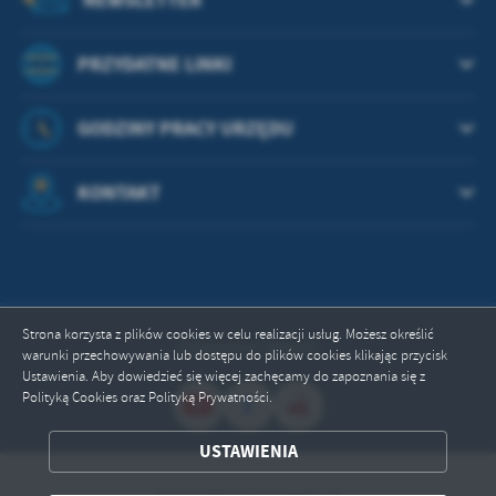
PRZYDATNE LINKI
GODZINY PRACY URZĘDU
KONTAKT
Strona korzysta z plików cookies w celu realizacji usług. Możesz określić
Odwiedzin: 664645
warunki przechowywania lub dostępu do plików cookies klikając przycisk
Ustawienia. Aby dowiedzieć się więcej zachęcamy do zapoznania się z
Polityką Cookies oraz Polityką Prywatności.
ZAPISZ WYBRANE
USTAWIENIA
ODRZUĆ WSZYSTKIE